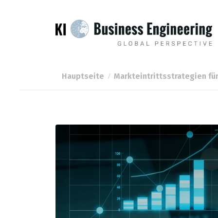
Hauptseite
Markteintrittsstrategien fü